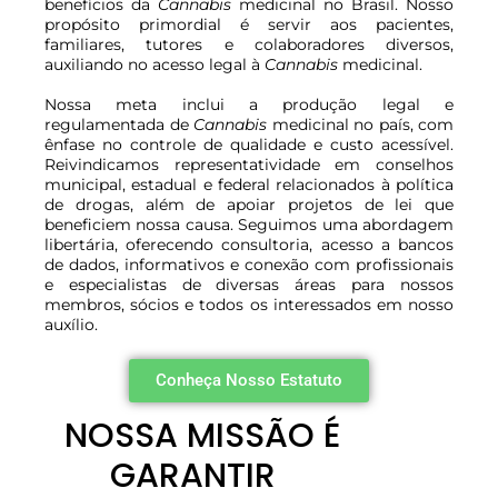
benefícios da
Cannabis
medicinal no Brasil. Nosso
propósito primordial é servir aos pacientes,
familiares, tutores e colaboradores diversos,
auxiliando no acesso legal à
Cannabis
medicinal.
Nossa meta inclui a produção legal e
regulamentada de
Cannabis
medicinal no país, com
Agendar Agora
ênfase no controle de qualidade e custo acessível.
Reivindicamos representatividade em conselhos
municipal, estadual e federal relacionados à política
de drogas, além de apoiar projetos de lei que
beneficiem nossa causa. Seguimos uma abordagem
libertária, oferecendo consultoria, acesso a bancos
de dados, informativos e conexão com profissionais
e especialistas de diversas áreas para nossos
membros, sócios e todos os interessados em nosso
auxílio.
Conheça Nosso Estatuto
NOSSA MISSÃO É
GARANTIR