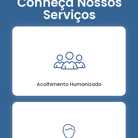
Conheça Nossos
Serviços
Contamos com uma equipe de acolhimento
pronta para te proporcionar todo suporte
necessário
Acolhimento Humanizado
Temos um time multidisciplinar de parceiros
especialistas em Medicina