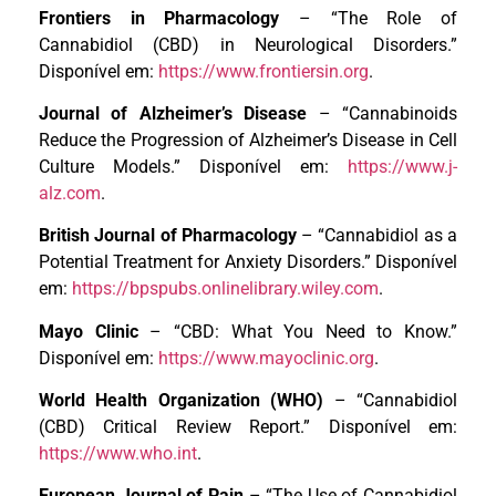
Frontiers in Pharmacology
– “The Role of
Cannabidiol (CBD) in Neurological Disorders.”
Disponível em:
https://www.frontiersin.org
.
Journal of Alzheimer’s Disease
– “Cannabinoids
Reduce the Progression of Alzheimer’s Disease in Cell
Culture Models.” Disponível em:
https://www.j-
alz.com
.
British Journal of Pharmacology
– “Cannabidiol as a
Potential Treatment for Anxiety Disorders.” Disponível
em:
https://bpspubs.onlinelibrary.wiley.com
.
Mayo Clinic
– “CBD: What You Need to Know.”
Disponível em:
https://www.mayoclinic.org
.
World Health Organization (WHO)
– “Cannabidiol
(CBD) Critical Review Report.” Disponível em:
https://www.who.int
.
European Journal of Pain
– “The Use of Cannabidiol