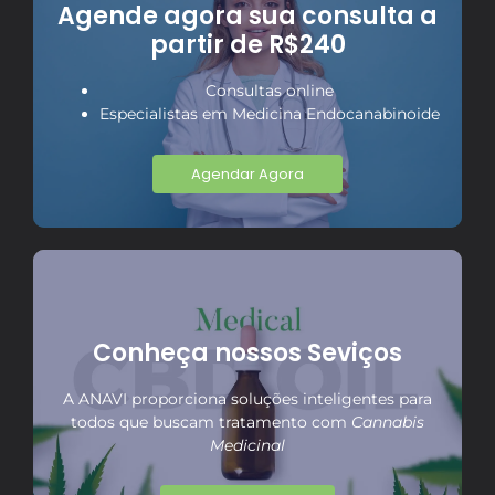
Agende agora sua consulta a
partir de R$240
Consultas online
Especialistas em Medicina Endocanabinoide
Agendar Agora
Conheça nossos Seviços
A ANAVI proporciona soluções inteligentes para
todos que buscam tratamento com
Cannabis
Medicinal