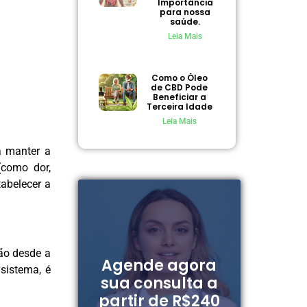
Importância
para nossa
saúde.
Leia Mais
Como o Óleo
de CBD Pode
Beneficiar a
Terceira Idade
Leia Mais
a manter a
(como dor,
abelecer a
ão desde a
Agende agora
sistema, é
sua consulta a
partir de R$240