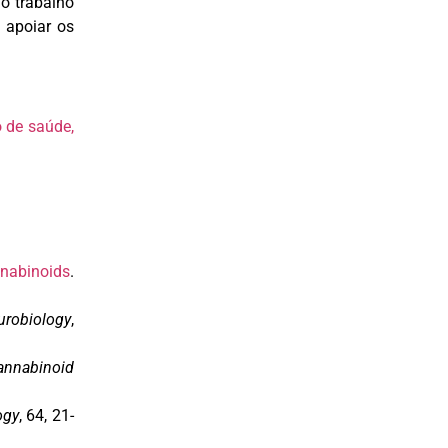
 o trabalho
 apoiar os
 de saúde,
nabinoids
.
urobiology
,
annabinoid
ogy
, 64, 21-