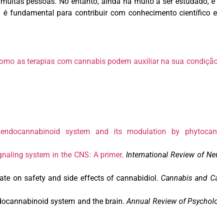
 muitas pessoas. No entanto, ainda há muito a ser estudado, e
é fundamental para contribuir com conhecimento científico e
 como as terapias com cannabis podem auxiliar na sua condição
endocannabinoid system and its modulation by phytocan
naling system in the CNS: A primer
.
International Review of Ne
te on safety and side effects of cannabidiol
.
Cannabis and C
ocannabinoid system and the brain
.
Annual Review of Psychol