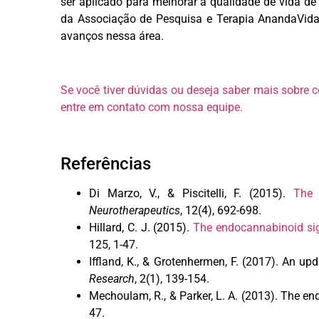
ser aplicado para melhorar a qualidade de vida de
da Associação de Pesquisa e Terapia AnandaVida 
avanços nessa área.
Se você tiver dúvidas ou deseja saber mais sobre
entre em contato com nossa equipe.
Referências
Di Marzo, V., & Piscitelli, F. (2015).
The 
Neurotherapeutics
, 12(4), 692-698.
Hillard, C. J. (2015).
The endocannabinoid sig
125, 1-47.
Iffland, K., & Grotenhermen, F. (2017).
An upda
Research
, 2(1), 139-154.
Mechoulam, R., & Parker, L. A. (2013).
The end
47.