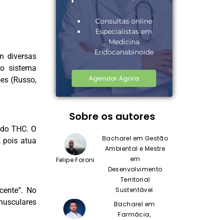
Consultas online
Especialistas em
Medicina
Endocanabinoide
m diversas
do sistema
Agendar Agora
es (Russo,
Sobre os autores
 do THC. O
Bacharel em Gestão
 pois atua
Ambiental e Mestre
em
Felipe Foroni
Desenvolvimento
Territorial
Sustentável.
cente”. No
musculares
Bacharel em
Farmácia,